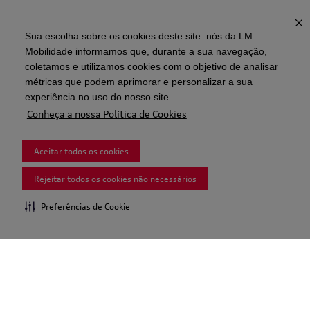
Sua escolha sobre os cookies deste site: nós da LM
Mobilidade informamos que, durante a sua navegação,
coletamos e utilizamos cookies com o objetivo de analisar
métricas que podem aprimorar e personalizar a sua
experiência no uso do nosso site.
Conheça a nossa Política de Cookies
Aceitar todos os cookies
Rejeitar todos os cookies não necessários
Preferências de Cookie
Institucional
Informações